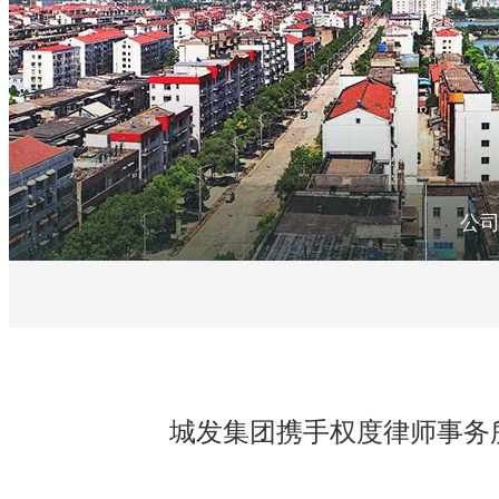
公
城发集团携手权度律师事务所