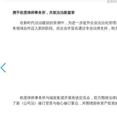
发布时间
携手权度律师事务所，共筑法治新篇章
在新时代法治建设的浪潮中，为进一步提升企业法治化
务领域合作迈入新的阶段。此次合作旨在通过专业法律支持
权度律师事务所与城发集团开展座谈交流会，双方围绕法律风险
了新《公司法》修订背景与核心修订要点，并围绕国有资产投