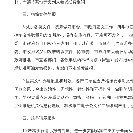
朴，严禁将其他开支列入会议经费报销。
三、精简文件简报
8.减少各类文件。统筹做好市委、市政府发文工作，科学制定
控制文件数量和发文规格，没有实质内容、可发可不发的，
委、市政府各自职权范围内的工作，以市委、市政府（
委、市政府名义印发或转发文件。除市委、市政府重大会议活动需由
政府批准，市直各部门、各议事机构不得向镇（街道）发布指令性
经批准可编发简报外，各部门不准编发简报。
9.提高文件办理质量和时效。各部门单位要严格按要求对文
优良文风，突出政治性、思想性、针对性和可操作性，做
字。简报要重点反映重要动态、举措、经验、问题和工作
加快推进机关信息化建设，积极推广电子公文和二维条码应用，减少纸
四、规范请示报告
10.严格执行请示报告制度。进一步贯彻落实中央关于全面从严