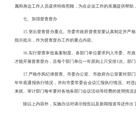
属和身边工作人员谋求特殊照顾，为在企业工作的亲属提供帮助
七、加强督查督办
15.突出督查督办重点。市委市政府督查室要认真制定并严格
指示批示，作为督查督办工作的重点内容。
16.实行督查审批备案制度。各部门单位要求列入市委、市政
才能开展督查督办，且每个部门单位一年原则上只安排1次。部门
17.严格作风纪律督查。市委办公室、市政府办公
年年底通报执行情况，并向市委常委会会议汇报执行情况。
来抓。审计部门每年要对各地各部门会议活动等经费的使用情况进行审查
除以上内容外，实施办法对请示报告以及新闻报道等还作出了具