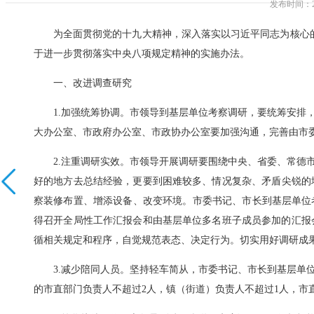
发布时间：
为全面贯彻党的十九大精神，深入落实以习近平同志为核心的
于进一步贯彻落实中央八项规定精神的实施办法。
一、改进调查研究
1.加强统筹协调。市领导到基层单位考察调研，要统筹安排，避
大办公室、市政府办公室、市政协办公室要加强沟通，完善由
2.注重调研实效。市领导开展调研要围绕中央、省委、常德
好的地方去总结经验，更要到困难较多、情况复杂、矛盾尖锐的地方去调研解
察装修布置、增添设备、改变环境。市委书记
得召开全局性工作汇报会和由基层单位多名班子成员参加的汇报会。市领导
循相关规定和程序，自觉规范表态、决定行为。切实用好调研成
3.减少陪同人员。坚持轻车简从，市委书记、市
的市直部门负责人不超过2人，镇（街道）负责人不超过1人